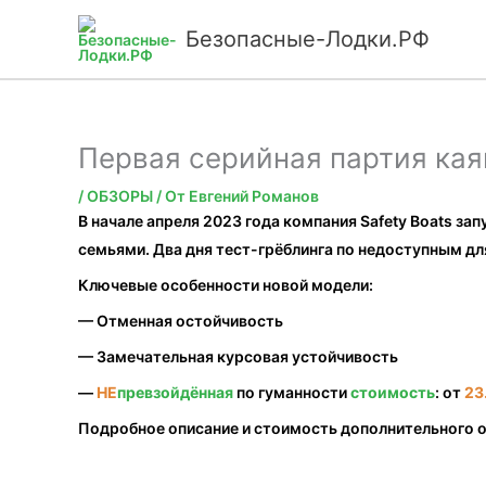
Перейти
Безопасные-Лодки.РФ
к
содержимому
Первая серийная партия ка
/
ОБЗОРЫ
/ От
Евгений Романов
В начале апреля 2023 года компания Safety Boats з
семьями. Два дня тест-грёблинга по недоступным д
Ключевые особенности новой модели:
— Отменная остойчивость
— Замечательная курсовая устойчивость
—
НЕ
превзойдённая
по гуманности
стоимость
: от
23
Подробное описание и стоимость дополнительного 