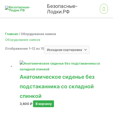
Перейти
Гла
Безопасные-
к
Лодки.РФ
мен
содержимому
Главная
/ Оборудование каяков
Оборудование каяков
Отображение 1–12 из 15
Анатомическое сиденье без
подстаканника со складной
спинкой
3,600
₽
В корзину