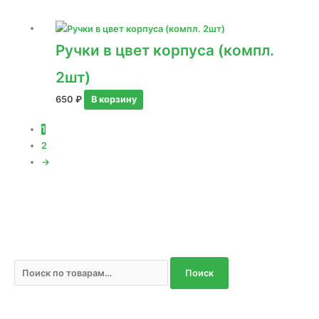
Ручки в цвет корпуса (компл.
2шт)
650
₽
В корзину
1
2
→
И
Поиск
с
к
а